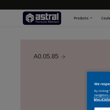
Produits
Coul
A0.05.85
We respe
By clicking
navigation, 
plus d'inf