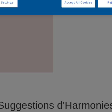
 Settings
Accept All Cookies
Rej
Trouver 
Suggestions d'Harmonie