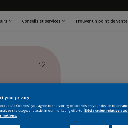
eurs
Conseils et services
Trouver un point de vente
ct your privacy.
 “Accept All Cookies”, you agree to the storing of cookies on your device to enhanc
analyze site usage, and assist in our marketing efforts.
Déclaration relative aux
ormations.