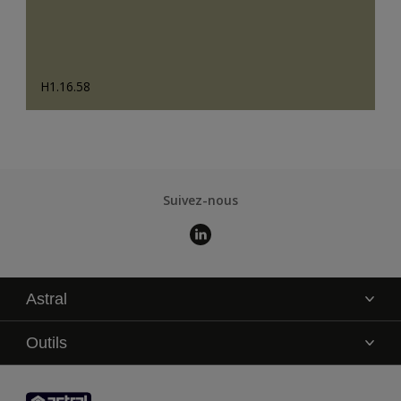
H1.16.58
Suivez-nous
Astral
La marque
Outils
Service technique
AkzoNobel Color Studio
Contact