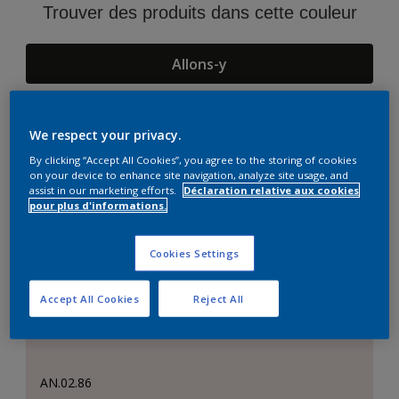
Trouver des produits dans cette couleur
Allons-y
We respect your privacy.
Suggestions d'Harmonies
By clicking “Accept All Cookies”, you agree to the storing of cookies
on your device to enhance site navigation, analyze site usage, and
assist in our marketing efforts.
Déclaration relative aux cookies
pour plus d'informations.
Cookies Settings
Accept All Cookies
Reject All
AN.02.86