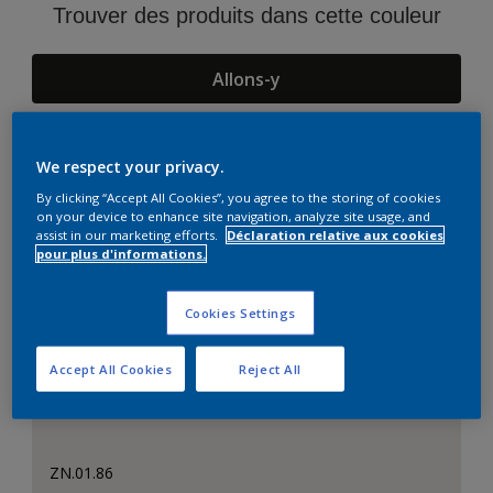
Trouver des produits dans cette couleur
Allons-y
We respect your privacy.
Suggestions d'Harmonies
By clicking “Accept All Cookies”, you agree to the storing of cookies
on your device to enhance site navigation, analyze site usage, and
assist in our marketing efforts.
Déclaration relative aux cookies
pour plus d'informations.
Cookies Settings
Accept All Cookies
Reject All
ZN.01.86