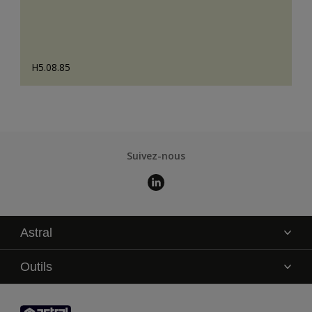
H5.08.85
Suivez-nous
Astral
La marque
Outils
Service technique
AkzoNobel Color Studio
Contact