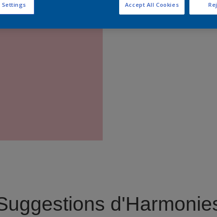
 Settings
Accept All Cookies
Rej
Trouver 
Suggestions d'Harmonie