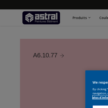
Produits
Coul
A6.10.77
We respe
By clicking
navigation, 
plus d'inf