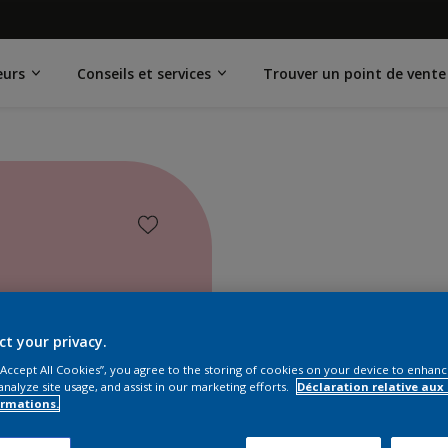
eurs
Conseils et services
Trouver un point de vente
ct your privacy.
 “Accept All Cookies”, you agree to the storing of cookies on your device to enhanc
analyze site usage, and assist in our marketing efforts.
Déclaration relative aux
ormations.