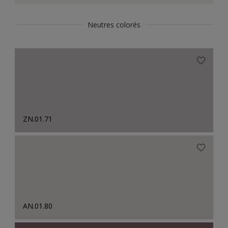
Neutres colorés
ZN.01.71
AN.01.80