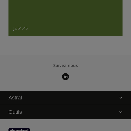
J2.51.45
Suivez-nous
Astral
La marque
Outils
Service technique
AkzoNobel Color Studio
Contact