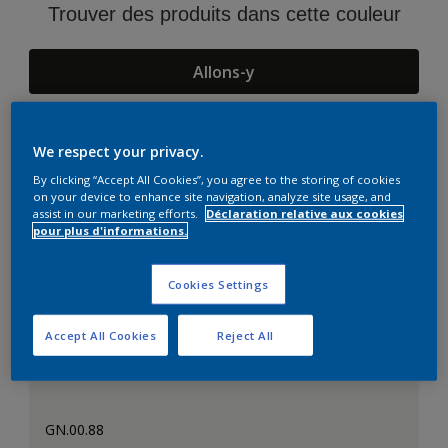
Trouver des produits dans cette couleur
Allons-y
We respect your privacy.
Suggestions d'Harmonies
By clicking “Accept All Cookies”, you agree to the storing of cookies
on your device to enhance site navigation, analyze site usage, and
assist in our marketing efforts.
Déclaration relative aux cookies
pour plus d'informations.
Cookies Settings
Accept All Cookies
Reject All
GN.00.88