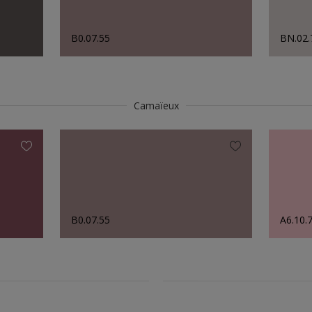
B0.07.55
BN.02.
Camaïeux
B0.07.55
A6.10.