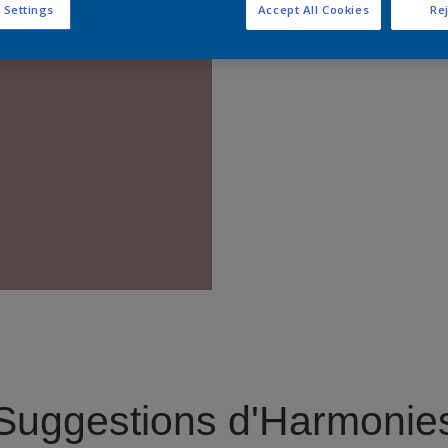
 Settings
Accept All Cookies
Rej
Trouver 
Suggestions d'Harmonie