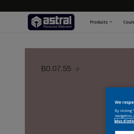
Produits
Coul
B0.07.55
We respe
By clicking
navigation, 
plus d'inf