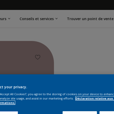
eurs
Conseils et services
Trouver un point de vente
ct your privacy.
 “Accept All Cookies”, you agree to the storing of cookies on your device to enhanc
analyze site usage, and assist in our marketing efforts.
Déclaration relative aux
ormations.