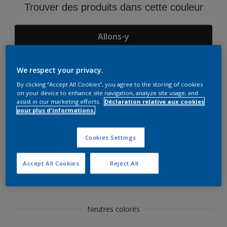
Trouver des produits dans cette couleur
Allons-y
We respect your privacy.
By clicking “Accept All Cookies”, you agree to the storing of cookies
Select type of wood
on your device to enhance site navigation, analyze site usage, and
assist in our marketing efforts.
Déclaration relative aux cookies
pour plus d'informations.
Dark wood
Light wood
Cookies Settings
Medium wood
Suggestions d'Harmonies
Accept All Cookies
Reject All
Dark wood
Neutres colorés