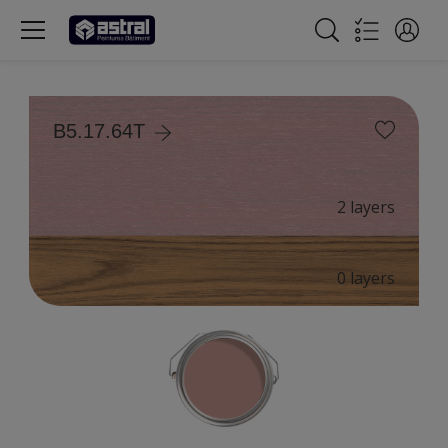
B5.17.64T
2 layers
0 layers