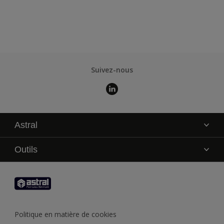
L1.03.77T
Suivez-nous
Astral
La marque
Outils
Service technique
AkzoNobel Color Studio
Contact
Trouver un point de vente
Trouver un produit
Politique en matière de cookies
Recycler son pot de peinture