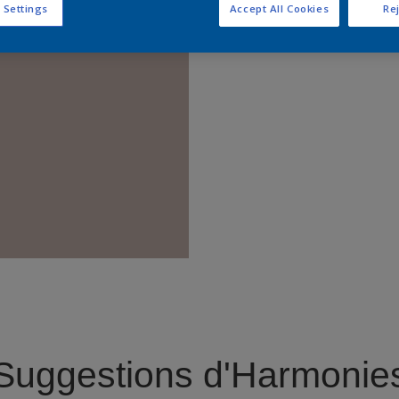
 Settings
Accept All Cookies
Rej
Trouver 
Suggestions d'Harmonie