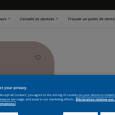
eurs
Conseils et services
Trouver un point de vente
ct your privacy.
 “Accept All Cookies”, you agree to the storing of cookies on your device to enhanc
analyze site usage, and assist in our marketing efforts.
Déclaration relative aux
ormations.