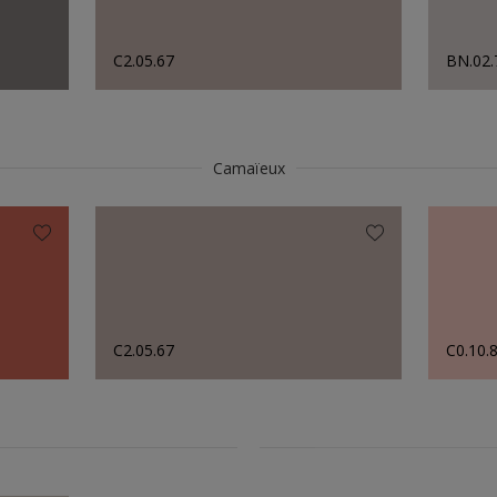
C2.05.67
BN.02.
Camaïeux
C2.05.67
C0.10.