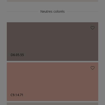
Neutres colorés
D6.05.55
C9.14.71