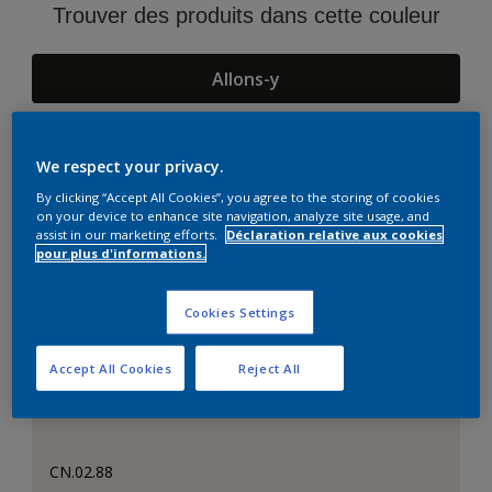
Trouver des produits dans cette couleur
Allons-y
We respect your privacy.
Suggestions d'Harmonies
By clicking “Accept All Cookies”, you agree to the storing of cookies
on your device to enhance site navigation, analyze site usage, and
assist in our marketing efforts.
Déclaration relative aux cookies
pour plus d'informations.
Cookies Settings
Accept All Cookies
Reject All
CN.02.88