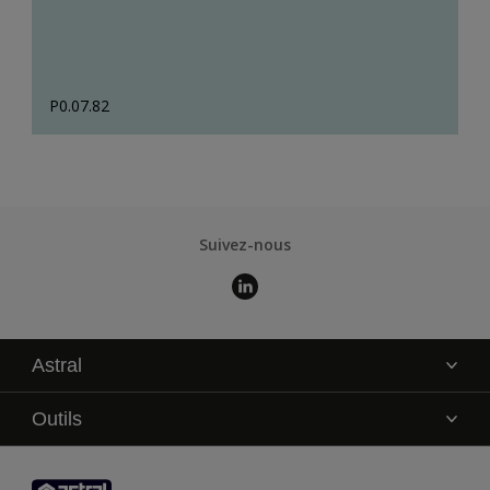
P0.07.82
Suivez-nous
Astral
La marque
Outils
Service technique
AkzoNobel Color Studio
Contact