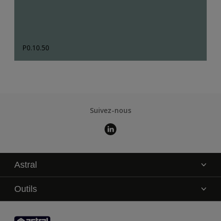
P0.10.50
Suivez-nous
Astral
La marque
Outils
Service technique
AkzoNobel Color Studio
Contact