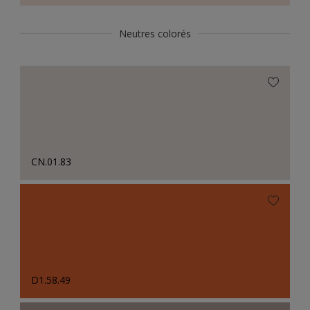
Neutres colorés
CN.01.83
D1.58.49