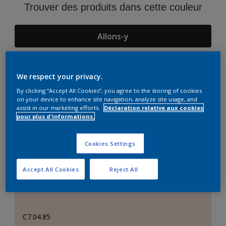
Trouver des produits dans cette couleur
Allons-y
We respect your privacy.
Suggestions d'Harmonies
By clicking “Accept All Cookies”, you agree to the storing of cookies
on your device to enhance site navigation, analyze site usage, and
assist in our marketing efforts.
Déclaration relative aux cookies
pour plus d'informations.
Cookies Settings
Accept All Cookies
Reject All
C7.04.85