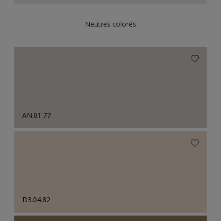
Neutres colorés
AN.01.77
D3.04.82