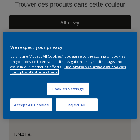
Trouver des produits dans cette couleur
Allons-y
We respect your privacy.
Suggestions d'Harmonies
By clicking “Accept All Cookies”, you agree to the storing of cookies
on your device to enhance site navigation, analyze site usage, and
assist in our marketing efforts.
Déclaration relative aux cookies
pour plus d'informations.
Cookies Settings
Accept All Cookies
Reject All
DN.01.85