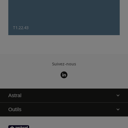
T1.22.43
Suivez-nous
Astral
La marque
Outils
Service technique
AkzoNobel Color Studio
Contact