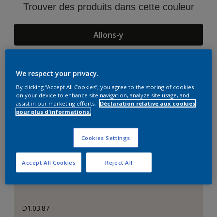
Trouver des produits dans cette couleur
Allons-y
We respect your privacy.
Suggestions d'Harmonies
By clicking “Accept All Cookies”, you agree to the storing of cookies
on your device to enhance site navigation, analyze site usage, and
assist in our marketing efforts.
Déclaration relative aux cookies
pour plus d'informations.
Cookies Settings
Accept All Cookies
Reject All
D1.03.87