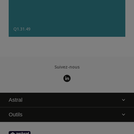
Q1.31.49
Suivez-nous
Astral
La marque
Outils
Service technique
AkzoNobel Color Studio
Contact