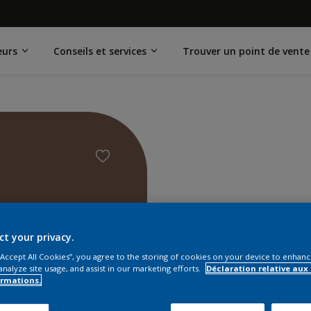
eurs
Conseils et services
Trouver un point de vente
ct your privacy.
 “Accept All Cookies”, you agree to the storing of cookies on your device to enhanc
analyze site usage, and assist in our marketing efforts.
Déclaration relative aux
ormations.