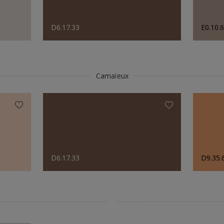
D6.17.33
E0.10.
Camaïeux
D6.17.33
D9.35.