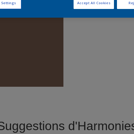
 Settings
Accept All Cookies
Rej
Trouver 
Suggestions d'Harmonie