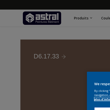
Produits
Coul
D6.17.33
We respe
By clicking
navigation, 
plus d'inf