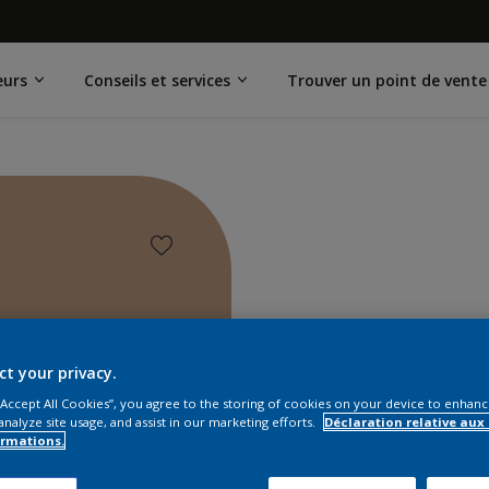
eurs
Conseils et services
Trouver un point de vente
ct your privacy.
 “Accept All Cookies”, you agree to the storing of cookies on your device to enhanc
analyze site usage, and assist in our marketing efforts.
Déclaration relative aux
ormations.