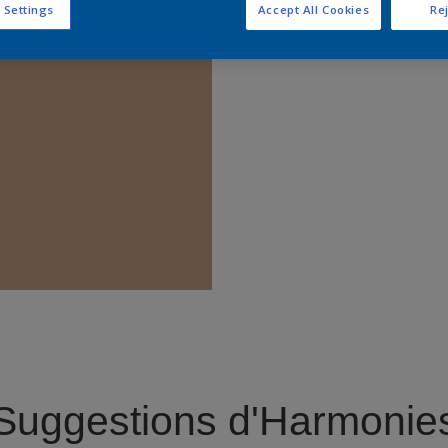
 Settings
Accept All Cookies
Rej
Trouver 
Suggestions d'Harmonie