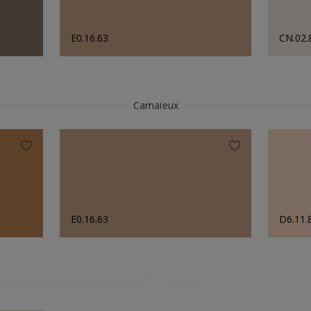
E0.16.63
CN.02.
Camaïeux
E0.16.63
D6.11.