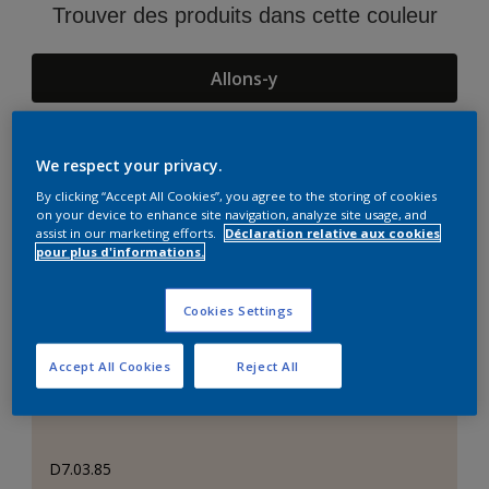
Trouver des produits dans cette couleur
Allons-y
We respect your privacy.
Suggestions d'Harmonies
By clicking “Accept All Cookies”, you agree to the storing of cookies
on your device to enhance site navigation, analyze site usage, and
assist in our marketing efforts.
Déclaration relative aux cookies
pour plus d'informations.
Cookies Settings
Accept All Cookies
Reject All
D7.03.85