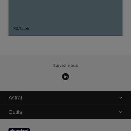
R0.13.56
Suivez-nous
Astral
La marque
Outils
Service technique
AkzoNobel Color Studio
Contact