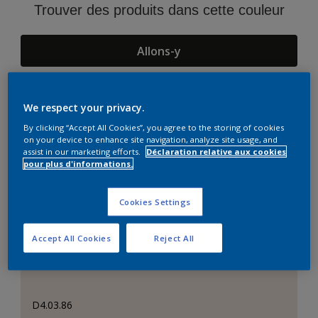
Trouver des produits dans cette couleur
Allons-y
We respect your privacy.
Suggestions d'Harmonies
By clicking “Accept All Cookies”, you agree to the storing of cookies
on your device to enhance site navigation, analyze site usage, and
assist in our marketing efforts.
Déclaration relative aux cookies
pour plus d'informations.
Cookies Settings
Accept All Cookies
Reject All
D4.03.86