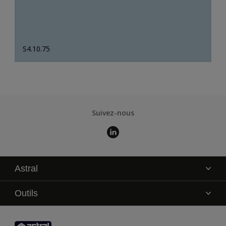
S4.10.75
Suivez-nous
Astral
La marque
Outils
Service technique
AkzoNobel Color Studio
Contact