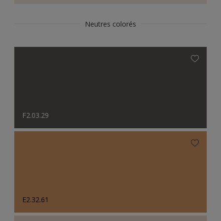
Neutres colorés
F2.03.29
E2.32.61