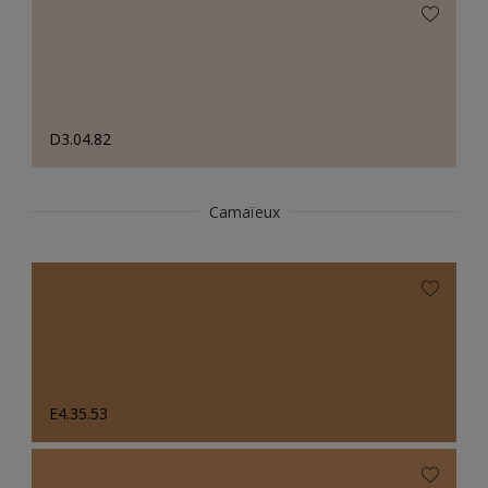
D3.04.82
Camaïeux
E4.35.53