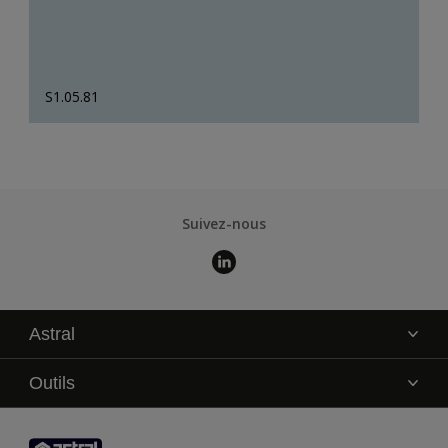
S1.05.81
Suivez-nous
Astral
La marque
Outils
Service technique
AkzoNobel Color Studio
Contact