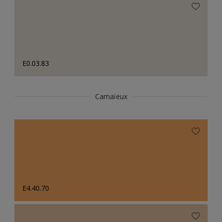
E0.03.83
Camaïeux
E4.40.70