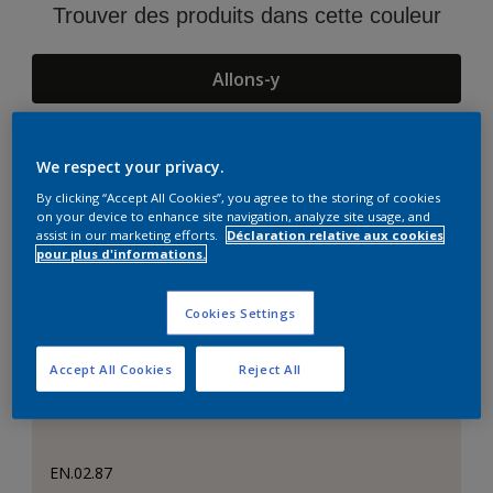
Trouver des produits dans cette couleur
Allons-y
We respect your privacy.
Suggestions d'Harmonies
By clicking “Accept All Cookies”, you agree to the storing of cookies
on your device to enhance site navigation, analyze site usage, and
assist in our marketing efforts.
Déclaration relative aux cookies
pour plus d'informations.
Cookies Settings
Accept All Cookies
Reject All
EN.02.87