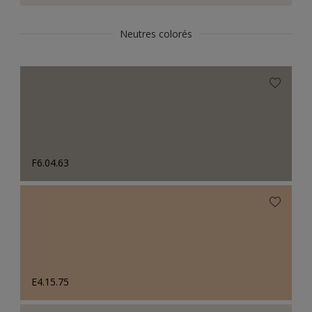
Neutres colorés
F6.04.63
E4.15.75