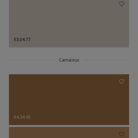
E3.04.77
Camaïeux
E4.34.45