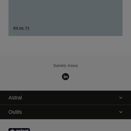
R9.06.73
Suivez-nous
Astral
La marque
Outils
Service technique
AkzoNobel Color Studio
Contact