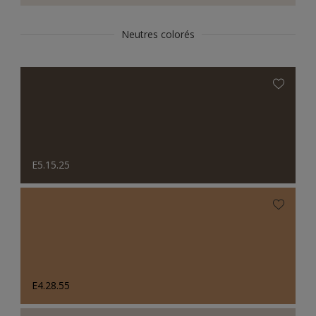
Neutres colorés
E5.15.25
E4.28.55