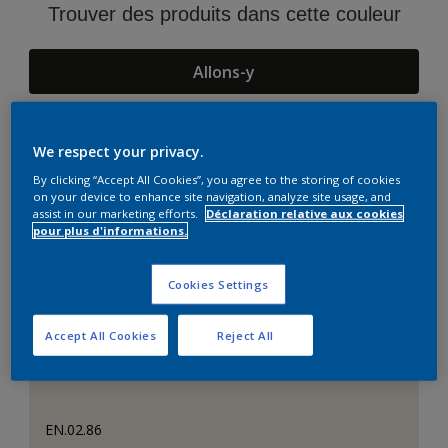
Trouver des produits dans cette couleur
Allons-y
We respect your privacy.
Suggestions d'Harmonies
By clicking “Accept All Cookies”, you agree to the storing of cookies
on your device to enhance site navigation, analyze site usage, and
assist in our marketing efforts.
Déclaration relative aux cookies
pour plus d'informations.
Cookies Settings
Accept All Cookies
Reject All
EN.02.86