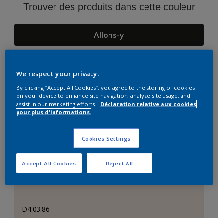
Trouver des produits dans cette couleur
Allons-y
We respect your privacy.
Suggestions d'Harmonies
By clicking “Accept All Cookies”, you agree to the storing of cookies
on your device to enhance site navigation, analyze site usage, and
assist in our marketing efforts.
Déclaration relative aux cookies
pour plus d'informations.
Cookies Settings
Accept All Cookies
Reject All
D4.03.86