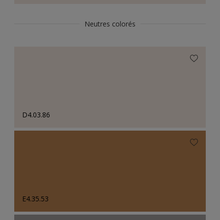
Neutres colorés
D4.03.86
E4.35.53