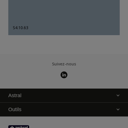
S4.10.63
Suivez-nous
Astral
La marque
Outils
Service technique
AkzoNobel Color Studio
Contact