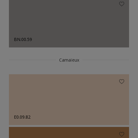
BN.00.59
Camaïeux
E0.09.82