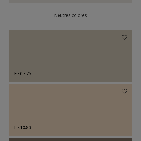
Neutres colorés
F7.07.75
E7.10.83