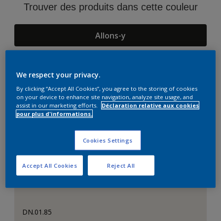
Trouver des produits dans cette couleur
Allons-y
We respect your privacy.
Suggestions d'Harmonies
By clicking “Accept All Cookies”, you agree to the storing of cookies
on your device to enhance site navigation, analyze site usage, and
assist in our marketing efforts.
Déclaration relative aux cookies
pour plus d'informations.
Cookies Settings
Accept All Cookies
Reject All
DN.01.85