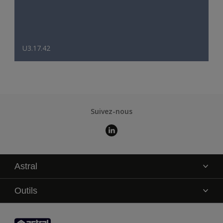
U3.17.42
Suivez-nous
Astral
La marque
Outils
Service technique
AkzoNobel Color Studio
Contact