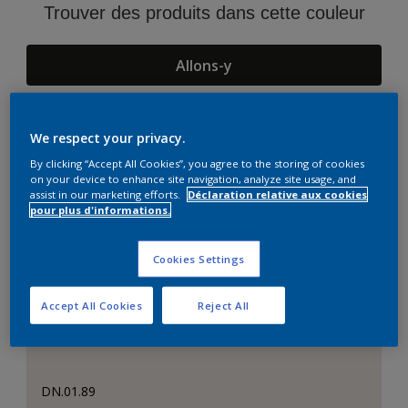
Trouver des produits dans cette couleur
Allons-y
We respect your privacy.
Suggestions d'Harmonies
By clicking “Accept All Cookies”, you agree to the storing of cookies
on your device to enhance site navigation, analyze site usage, and
assist in our marketing efforts.
Déclaration relative aux cookies
pour plus d'informations.
Cookies Settings
Accept All Cookies
Reject All
DN.01.89