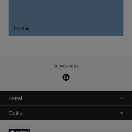
T4.23.56
Suivez-nous
Astral
La marque
Outils
Service technique
AkzoNobel Color Studio
Contact