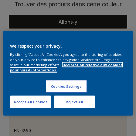
Trouver des produits dans cette couleur
Allons-y
We respect your privacy.
Suggestions d'Harmonies
By clicking “Accept All Cookies”, you agree to the storing of cookies
on your device to enhance site navigation, analyze site usage, and
assist in our marketing efforts.
Déclaration relative aux cookies
pour plus d'informations.
Cookies Settings
Accept All Cookies
Reject All
EN.02.90