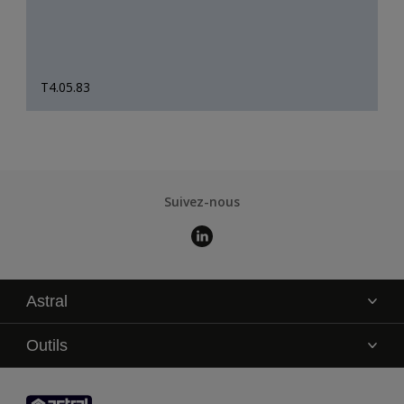
T4.05.83
Suivez-nous
Astral
La marque
Outils
Service technique
AkzoNobel Color Studio
Contact