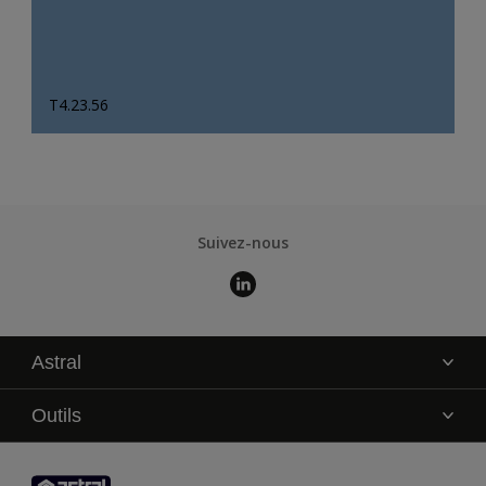
T4.23.56
Suivez-nous
Astral
La marque
Outils
Service technique
AkzoNobel Color Studio
Contact