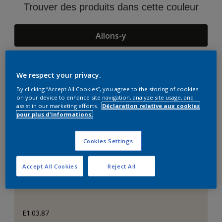
Trouver des produits dans cette couleur
Allons-y
We respect your privacy.
Suggestions d'Harmonies
By clicking “Accept All Cookies”, you agree to the storing of cookies
on your device to enhance site navigation, analyze site usage, and
assist in our marketing efforts.
Déclaration relative aux cookies
pour plus d'informations.
Cookies Settings
Accept All Cookies
Reject All
E1.03.87