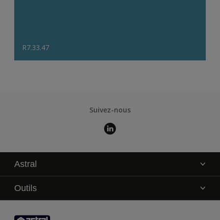
R7.33.47
Suivez-nous
Astral
La marque
Outils
Service technique
AkzoNobel Color Studio
Contact