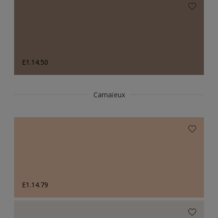
E1.14.50
Camaïeux
E1.14.79