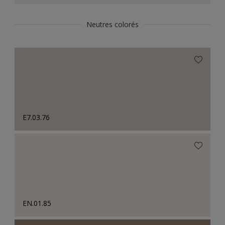
Neutres colorés
E7.03.76
EN.01.85