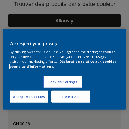
Trouver des produits dans cette couleur
Allons-y
We respect your privacy.
Suggestions d'Harmonies
By clicking “Accept All Cookies”, you agree to the storing of cookies
on your device to enhance site navigation, analyze site usage, and
assist in our marketing efforts.
Déclaration relative aux cookies
pour plus d'informations.
Cookies Settings
Accept All Cookies
Reject All
GN.00.88