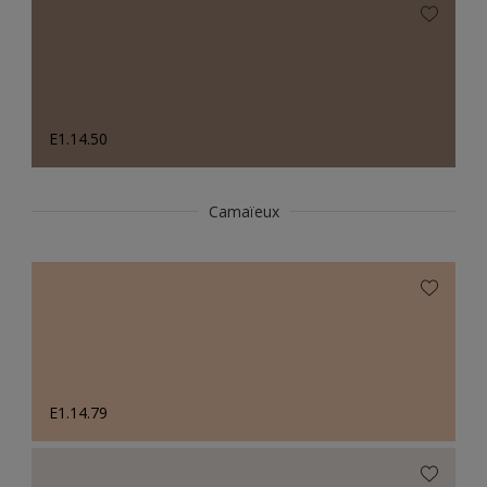
E1.14.50
Camaïeux
E1.14.79