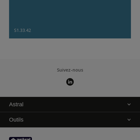
S1.33.42
Suivez-nous
Astral
La marque
Outils
Service technique
AkzoNobel Color Studio
Contact