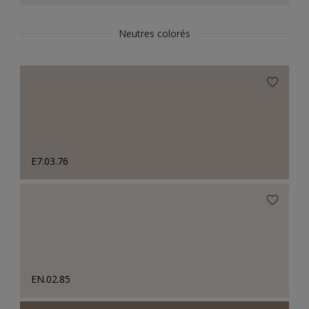
Neutres colorés
E7.03.76
EN.02.85