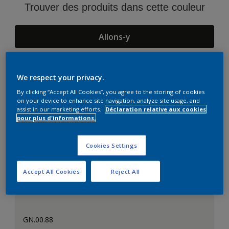
Trouver des produits dans cette couleur
Allons-y
We respect your privacy.
Suggestions d'Harmonies
By clicking “Accept All Cookies”, you agree to the storing of cookies
on your device to enhance site navigation, analyze site usage, and
assist in our marketing efforts.
Déclaration relative aux cookies
pour plus d'informations.
Cookies Settings
Accept All Cookies
Reject All
GN.00.88