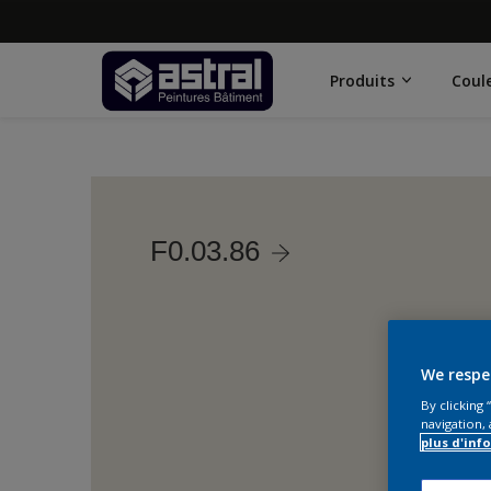
Produits
Coul
F0.03.86
We respe
By clicking
navigation, 
plus d'inf