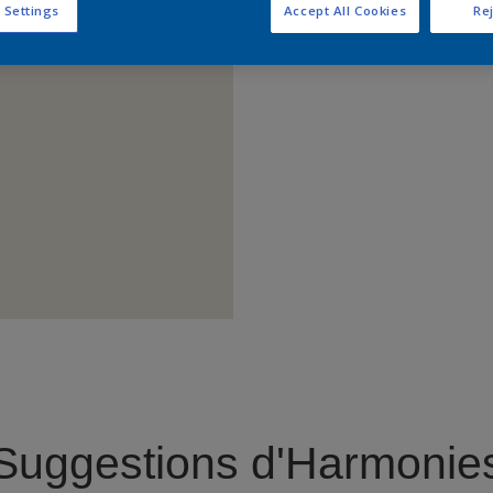
 Settings
Accept All Cookies
Rej
Trouver 
Suggestions d'Harmonie