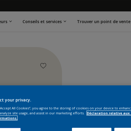
eurs
Conseils et services
Trouver un point de vente
ct your privacy.
 “Accept All Cookies”, you agree to the storing of cookies on your device to enhanc
analyze site usage, and assist in our marketing efforts.
Déclaration relative aux
ormations.