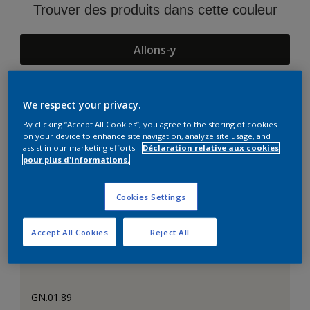
Trouver des produits dans cette couleur
Allons-y
We respect your privacy.
Suggestions d'Harmonies
By clicking “Accept All Cookies”, you agree to the storing of cookies
on your device to enhance site navigation, analyze site usage, and
assist in our marketing efforts.
Déclaration relative aux cookies
pour plus d'informations.
Cookies Settings
Accept All Cookies
Reject All
GN.01.89