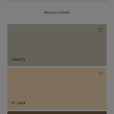
Neutres colorés
F4.04.73
F1.14.84