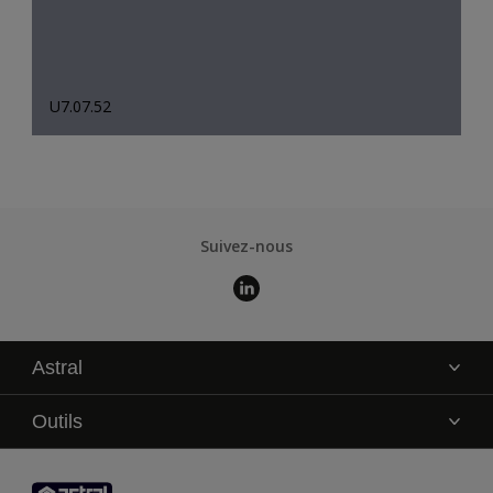
U7.07.52
Suivez-nous
Astral
La marque
Outils
Service technique
AkzoNobel Color Studio
Contact