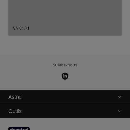
VN.01.71
Suivez-nous
Astral
La marque
Outils
Service technique
AkzoNobel Color Studio
Contact