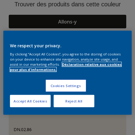
Trouver des produits dans cette couleur
Allons-y
We respect your privacy.
Suggestions d'Harmonies
By clicking “Accept All Cookies”, you agree to the storing of cookies
on your device to enhance site navigation, analyze site usage, and
assist in our marketing efforts.
Déclaration relative aux cookies
pour plus d'informations.
Cookies Settings
Accept All Cookies
Reject All
DN.02.86