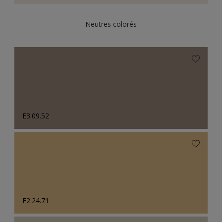
Neutres colorés
E3.09.52
F2.24.71