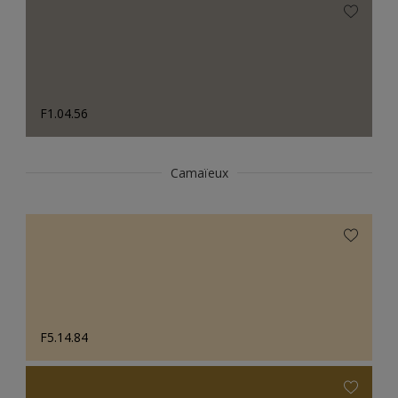
F1.04.56
Camaïeux
F5.14.84