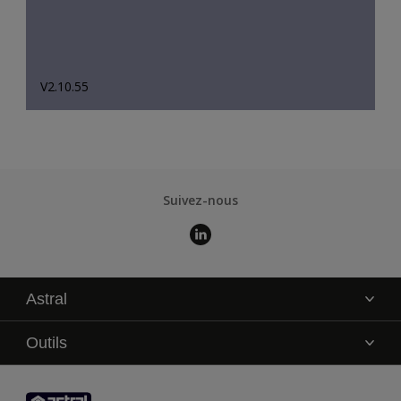
V2.10.55
Suivez-nous
Astral
La marque
Outils
Service technique
AkzoNobel Color Studio
Contact