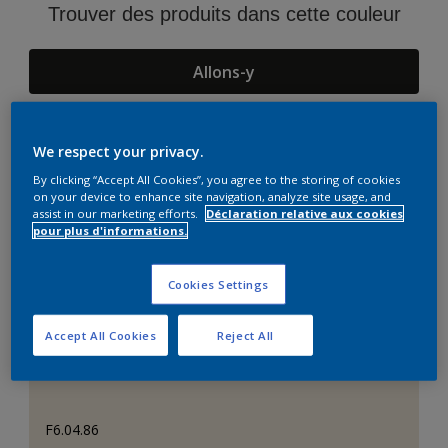
Trouver des produits dans cette couleur
Allons-y
We respect your privacy.
Suggestions d'Harmonies
By clicking “Accept All Cookies”, you agree to the storing of cookies
on your device to enhance site navigation, analyze site usage, and
assist in our marketing efforts.
Déclaration relative aux cookies
pour plus d'informations.
Cookies Settings
Accept All Cookies
Reject All
F6.04.86