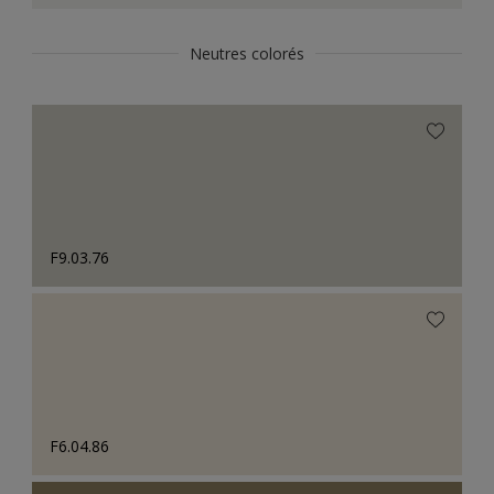
Neutres colorés
F9.03.76
F6.04.86