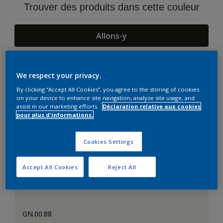
Trouver des produits dans cette couleur
Allons-y
We respect your privacy.
Suggestions d'Harmonies
By clicking “Accept All Cookies”, you agree to the storing of cookies
on your device to enhance site navigation, analyze site usage, and
assist in our marketing efforts.
Déclaration relative aux cookies
pour plus d'informations.
Cookies Settings
Accept All Cookies
Reject All
GN.00.88