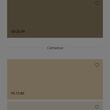
G0.20.49
Camaïeux
F6.15.80