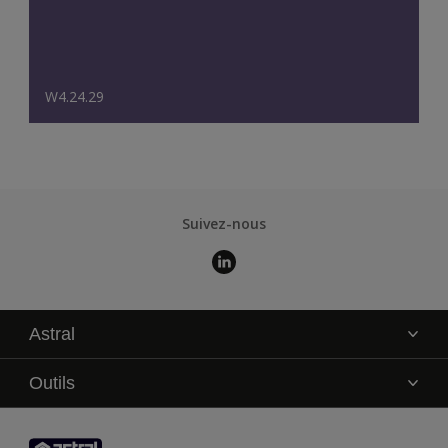
W4.24.29
Suivez-nous
Astral
La marque
Outils
Service technique
AkzoNobel Color Studio
Contact