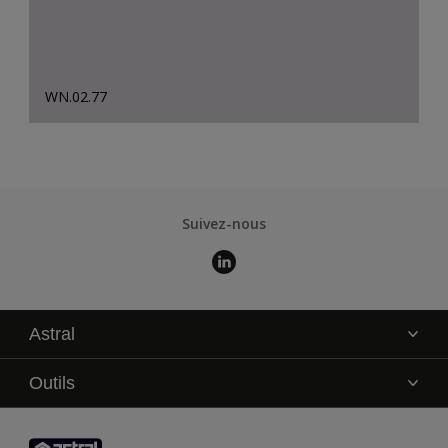
WN.02.77
Suivez-nous
Astral
La marque
Outils
Service technique
AkzoNobel Color Studio
Contact