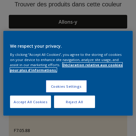
Trouver des produits dans cette couleur
Allons-y
We respect your privacy.
Suggestions d'Harmonies
By clicking “Accept All Cookies”, you agree to the storing of cookies
on your device to enhance site navigation, analyze site usage, and
assist in our marketing efforts.
Déclaration relative aux cookies
pour plus d'informations.
Cookies Settings
Accept All Cookies
Reject All
F7.05.88