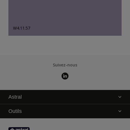
W4.11.57
Suivez-nous
Astral
La marque
Outils
Service technique
AkzoNobel Color Studio
Contact