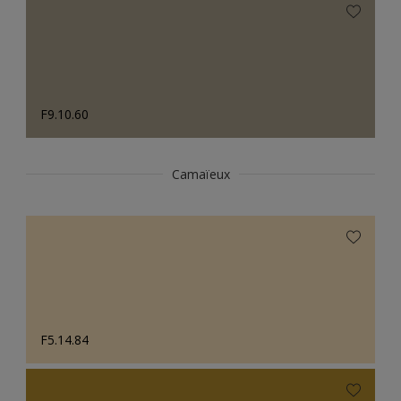
F9.10.60
Camaïeux
F5.14.84