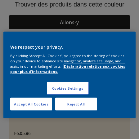
Trouver des produits dans cette couleur
Allons-y
We respect your privacy.
Suggestions d'Harmonies
By clicking “Accept All Cookies”, you agree to the storing of cookies
on your device to enhance site navigation, analyze site usage, and
assist in our marketing efforts.
Déclaration relative aux cookies
pour plus d'informations.
Cookies Settings
Accept All Cookies
Reject All
F6.05.86