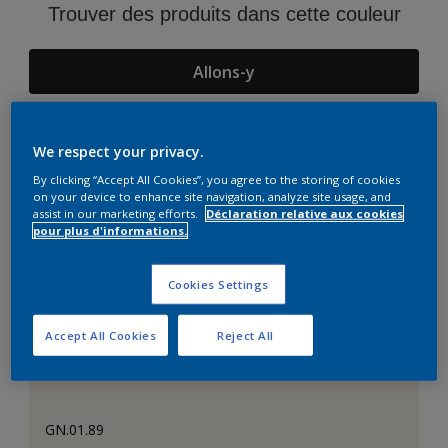
Trouver des produits dans cette couleur
Allons-y
We respect your privacy.
Suggestions d'Harmonies
By clicking “Accept All Cookies”, you agree to the storing of cookies
on your device to enhance site navigation, analyze site usage, and
assist in our marketing efforts.
Déclaration relative aux cookies
pour plus d'informations.
Cookies Settings
Accept All Cookies
Reject All
GN.01.89