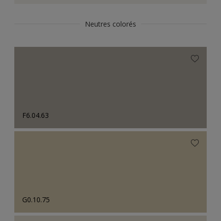
Neutres colorés
F6.04.63
G0.10.75