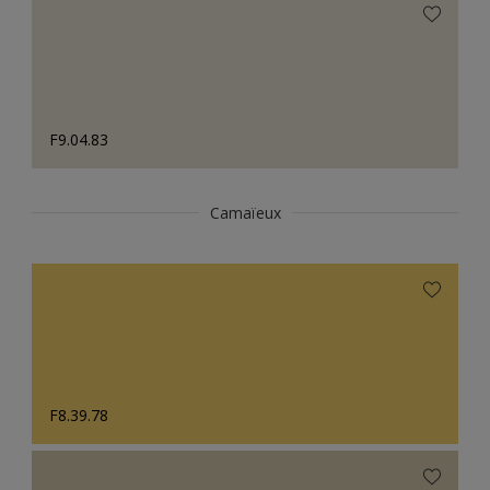
F9.04.83
Camaïeux
F8.39.78