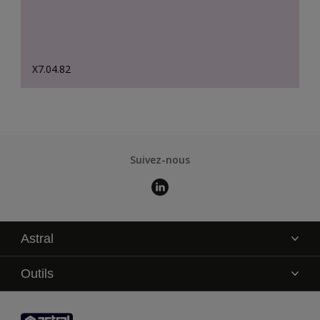
X7.04.82
Suivez-nous
Astral
La marque
Outils
Service technique
AkzoNobel Color Studio
Contact