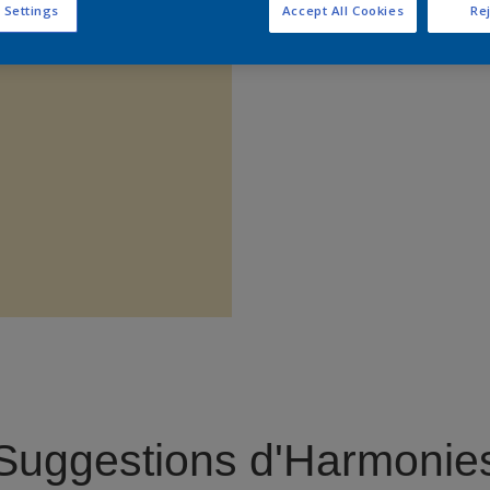
 Settings
Accept All Cookies
Rej
Trouver 
Suggestions d'Harmonie