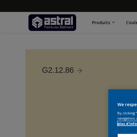
Produits
Coul
G2.12.86
We respe
By clicking
navigation, 
plus d'inf