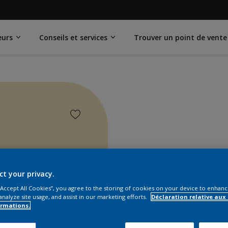
eurs
Conseils et services
Trouver un point de vente
ct your privacy.
 “Accept All Cookies”, you agree to the storing of cookies on your device to enhanc
analyze site usage, and assist in our marketing efforts.
Déclaration relative aux
ormations.