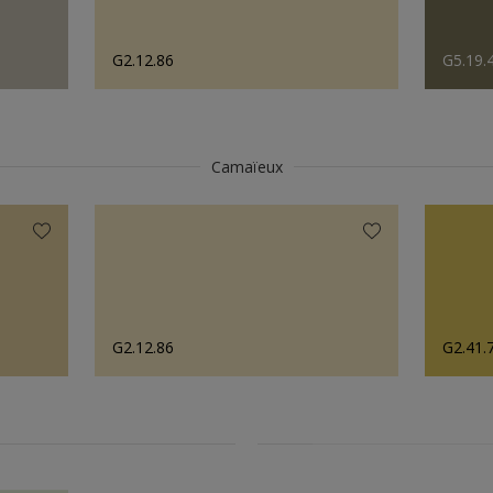
G2.12.86
G5.19.
Camaïeux
G2.12.86
G2.41.