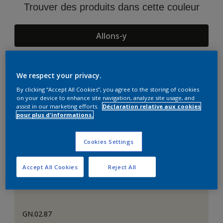
Trouver des produits dans cette couleur
Allons-y
We respect your privacy.
Suggestions d'Harmonies
By clicking “Accept All Cookies”, you agree to the storing of cookies
on your device to enhance site navigation, analyze site usage, and
assist in our marketing efforts.
Déclaration relative aux cookies
pour plus d'informations.
Cookies Settings
Accept All Cookies
Reject All
GN.02.87