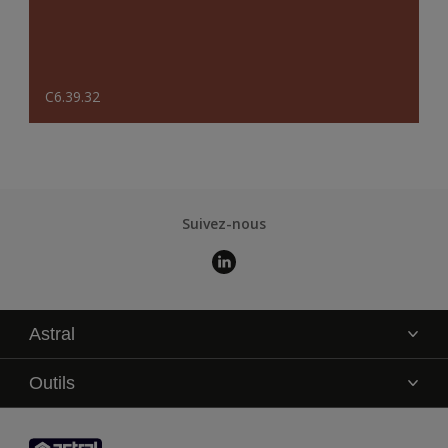
C6.39.32
Suivez-nous
Astral
La marque
Outils
Service technique
AkzoNobel Color Studio
Contact