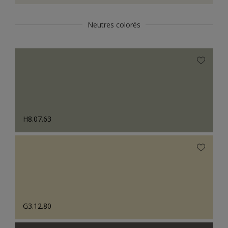
Neutres colorés
H8.07.63
G3.12.80