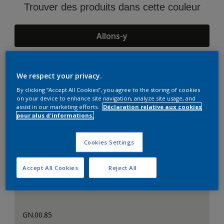
Trouver des produits dans cette couleur
Allons-y
We respect your privacy.
Suggestions d'Harmonies
By clicking “Accept All Cookies”, you agree to the storing of cookies
on your device to enhance site navigation, analyze site usage, and
assist in our marketing efforts.
Déclaration relative aux cookies
pour plus d'informations.
Cookies Settings
Accept All Cookies
Reject All
GN.00.85