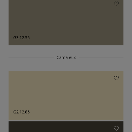
G3.12.56
Camaïeux
G2.12.86