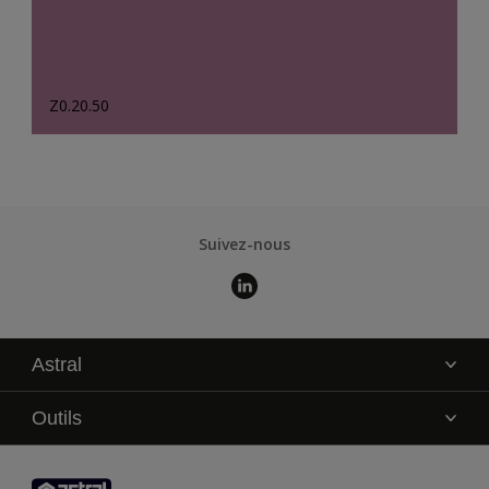
Z0.20.50
Suivez-nous
Astral
La marque
Outils
Service technique
AkzoNobel Color Studio
Contact