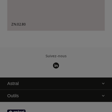
ZN.02.80
Suivez-nous
Astral
La marque
Outils
Service technique
AkzoNobel Color Studio
Contact