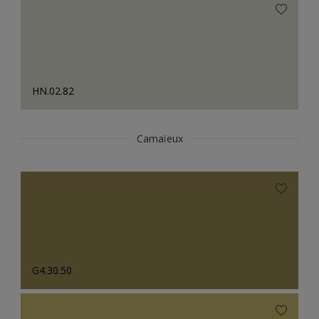
HN.02.82
Camaïeux
G4.30.50