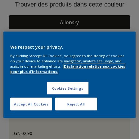
Trouver des produits dans cette couleur
Allons-y
We respect your privacy.
Suggestions d'Harmonies
By clicking “Accept All Cookies”, you agree to the storing of cookies
on your device to enhance site navigation, analyze site usage, and
assist in our marketing efforts.
Déclaration relative aux cookies
pour plus d'informations.
Cookies Settings
Accept All Cookies
Reject All
GN.02.90