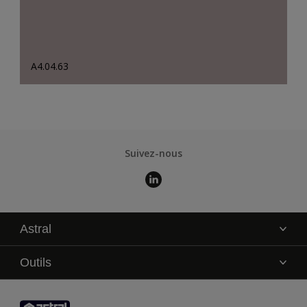
A4.04.63
Suivez-nous
Astral
La marque
Outils
Service technique
AkzoNobel Color Studio
Contact