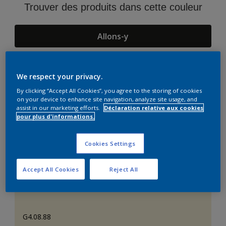
Trouver des produits dans cette couleur
Allons-y
We respect your privacy.
Suggestions d'Harmonies
By clicking “Accept All Cookies”, you agree to the storing of cookies
on your device to enhance site navigation, analyze site usage, and
assist in our marketing efforts.
Déclaration relative aux cookies
pour plus d'informations.
Cookies Settings
Accept All Cookies
Reject All
G4.08.88