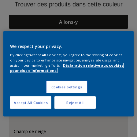
Trouver des produits dans cette couleur
Allons-y
We respect your privacy.
Suggestions d'Harmonies
By clicking “Accept All Cookies”, you agree to the storing of cookies
on your device to enhance site navigation, analyze site usage, and
assist in our marketing efforts.
Déclaration relative aux cookies
pour plus d'informations.
Cookies Settings
Accept All Cookies
Reject All
Champ de neige