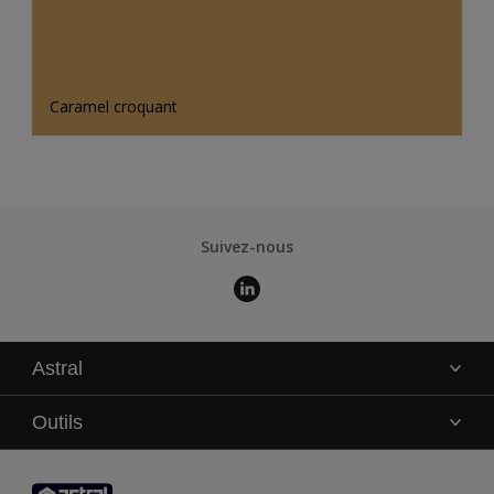
Caramel croquant
Suivez-nous
Astral
La marque
Outils
Service technique
AkzoNobel Color Studio
Contact