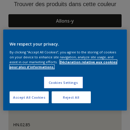
Trouver des produits dans cette couleur
Allons-y
We respect your privacy.
Suggestions d'Harmonies
By clicking “Accept All Cookies”, you agree to the storing of cookies
on your device to enhance site navigation, analyze site usage, and
assist in our marketing efforts.
Déclaration relative aux cookies
pour plus d'informations.
Cookies Settings
Accept All Cookies
Reject All
HN.02.85