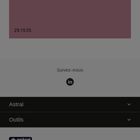
Z9.19.55
Suivez-nous
Astral
La marque
Outils
Service technique
AkzoNobel Color Studio
Contact