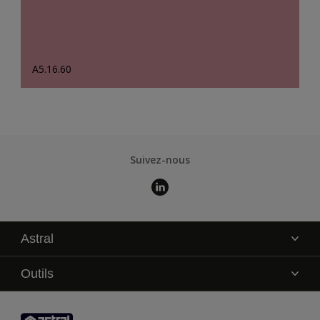
A5.16.60
Suivez-nous
Astral
La marque
Outils
Service technique
AkzoNobel Color Studio
Contact