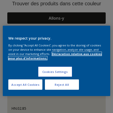
Trouver des produits dans cette couleur
Allons-y
We respect your privacy.
Suggestions d'Harmonies
By clicking “Accept All Cookies”, you agree to the storing of cookies
on your device to enhance site navigation, analyze site usage, and
assist in our marketing efforts.
Déclaration relative aux cookies
pour plus d'informations.
Cookies Settings
Accept All Cookies
Reject All
HN.02.85