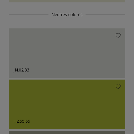
Neutres colorés
JN.02.83
H2.55.65