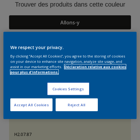
Trouver des produits dans cette couleur
Allons-y
We respect your privacy.
Suggestions d'Harmonies
By clicking “Accept All Cookies”, you agree to the storing of cookies
on your device to enhance site navigation, analyze site usage, and
assist in our marketing efforts.
Déclaration relative aux cookies
pour plus d'informations.
Cookies Settings
Accept All Cookies
Reject All
H2.07.87