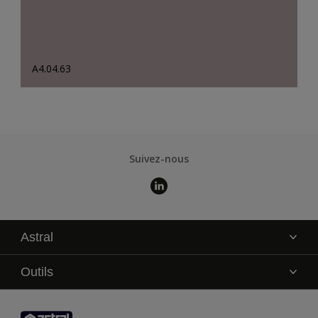
A4.04.63
Suivez-nous
Astral
La marque
Outils
Service technique
AkzoNobel Color Studio
Contact