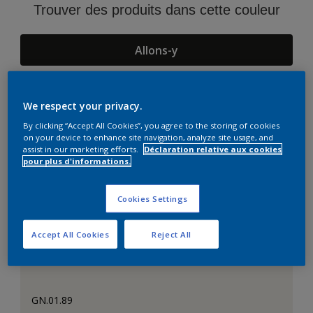
Trouver des produits dans cette couleur
Allons-y
We respect your privacy.
Suggestions d'Harmonies
By clicking “Accept All Cookies”, you agree to the storing of cookies
on your device to enhance site navigation, analyze site usage, and
assist in our marketing efforts.
Déclaration relative aux cookies
pour plus d'informations.
Cookies Settings
Accept All Cookies
Reject All
GN.01.89