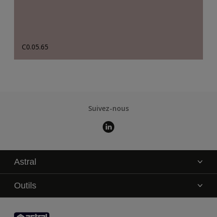
C0.05.65
Suivez-nous
Astral
La marque
Outils
Service technique
AkzoNobel Color Studio
Contact