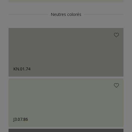
Neutres colorés
KN.01.74
J3.07.86