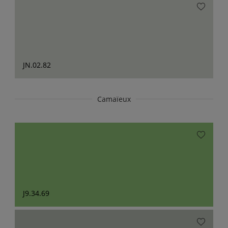
JN.02.82
Camaïeux
J9.34.69