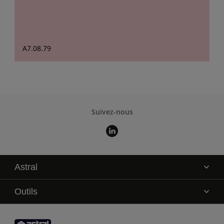
A7.08.79
Suivez-nous
Astral
La marque
Outils
Service technique
AkzoNobel Color Studio
Contact