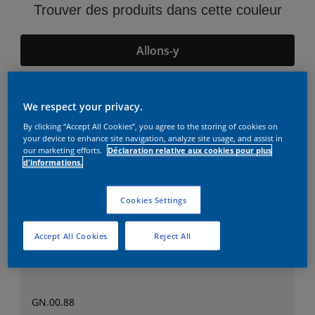
Trouver des produits dans cette couleur
Allons-y
We respect your privacy.
Suggestions d'Harmonies
By clicking “Accept All Cookies”, you agree to the storing of cookies on
your device to enhance site navigation, analyze site usage, and assist in
our marketing efforts.
Déclaration relative aux cookies pour plus
d'informations.
Cookies Settings
Accept All Cookies
Reject All
GN.00.88