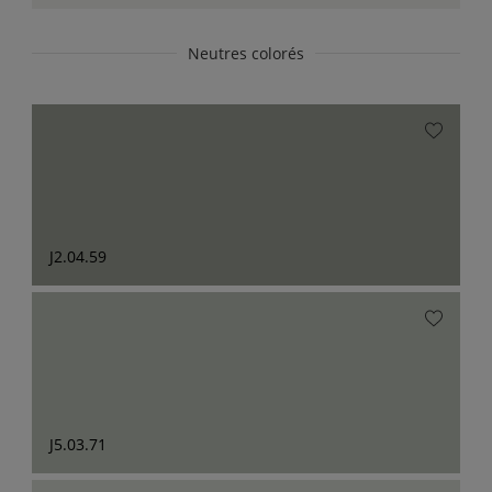
Neutres colorés
J2.04.59
J5.03.71