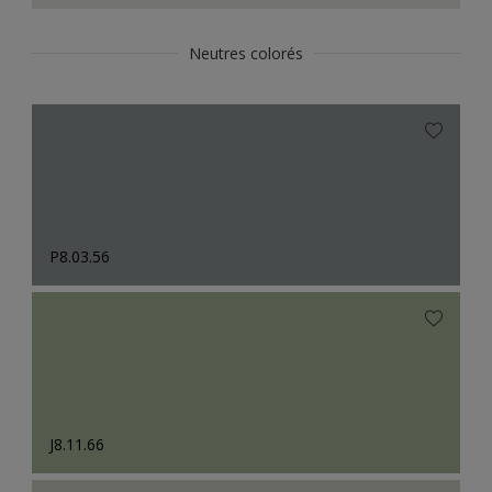
Neutres colorés
P8.03.56
J8.11.66