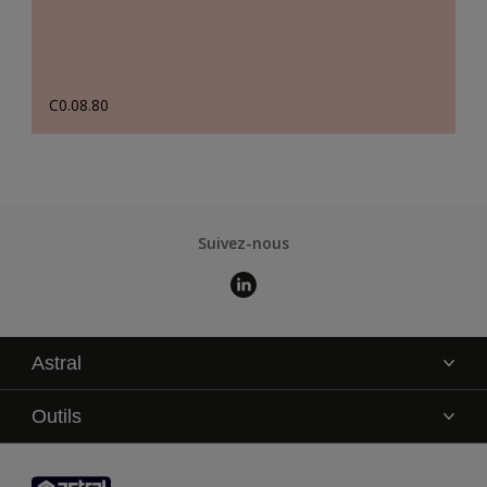
C0.08.80
Suivez-nous
Astral
La marque
Outils
Service technique
AkzoNobel Color Studio
Contact