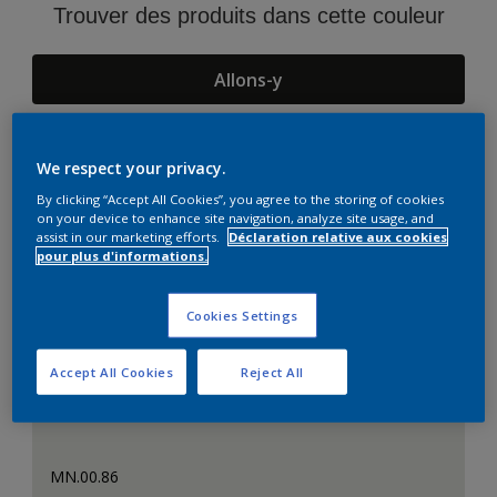
Trouver des produits dans cette couleur
Allons-y
We respect your privacy.
Suggestions d'Harmonies
By clicking “Accept All Cookies”, you agree to the storing of cookies
on your device to enhance site navigation, analyze site usage, and
assist in our marketing efforts.
Déclaration relative aux cookies
pour plus d'informations.
Cookies Settings
Accept All Cookies
Reject All
MN.00.86