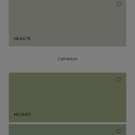
H6.04.79
Camaïeux
H9.19.67