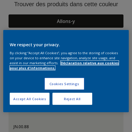
Trouver des produits dans cette couleur
Allons-y
We respect your privacy.
Suggestions d'Harmonies
By clicking “Accept All Cookies”, you agree to the storing of cookies
on your device to enhance site navigation, analyze site usage, and
assist in our marketing efforts.
Déclaration relative aux cookies
pour plus d'informations.
Cookies Settings
Accept All Cookies
Reject All
JN.00.88