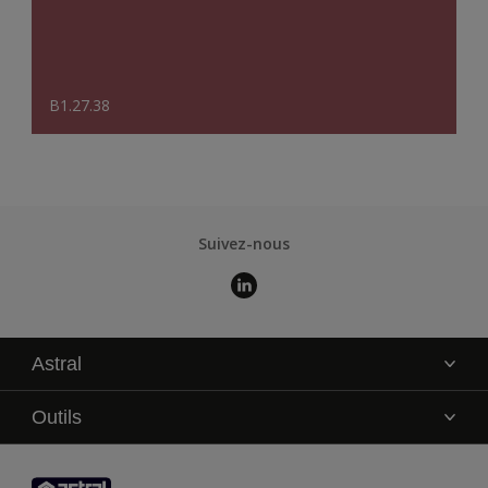
B1.27.38
Suivez-nous
Astral
La marque
Outils
Service technique
AkzoNobel Color Studio
Contact