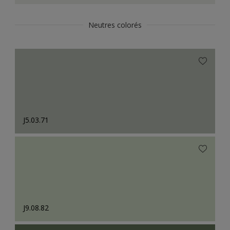
Neutres colorés
J5.03.71
J9.08.82