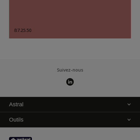
B7.25.50
Suivez-nous
Astral
La marque
Outils
Service technique
AkzoNobel Color Studio
Contact