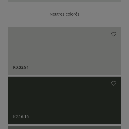
Neutres colorés
K0.03.81
K2.16.16