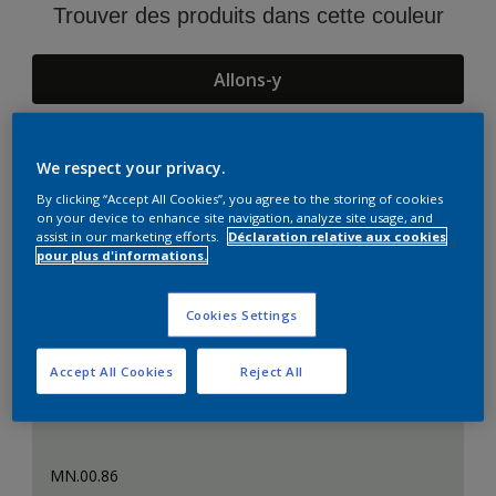
Trouver des produits dans cette couleur
Allons-y
We respect your privacy.
Suggestions d'Harmonies
By clicking “Accept All Cookies”, you agree to the storing of cookies
on your device to enhance site navigation, analyze site usage, and
assist in our marketing efforts.
Déclaration relative aux cookies
pour plus d'informations.
Cookies Settings
Accept All Cookies
Reject All
MN.00.86