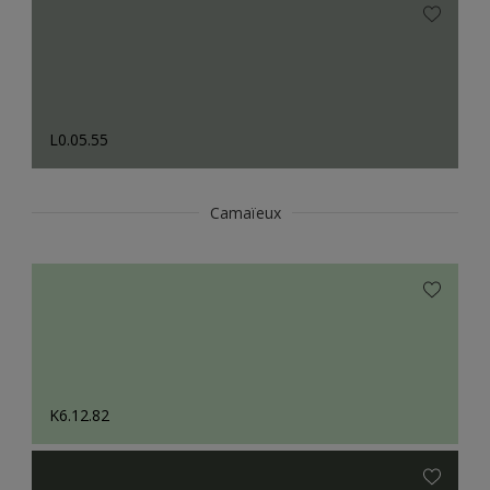
L0.05.55
Camaïeux
K6.12.82