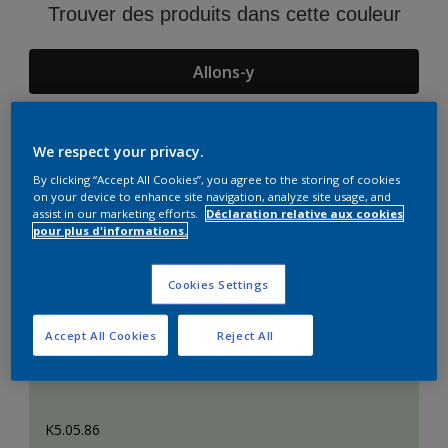
Trouver des produits dans cette couleur
Allons-y
We respect your privacy.
Suggestions d'Harmonies
By clicking “Accept All Cookies”, you agree to the storing of cookies
on your device to enhance site navigation, analyze site usage, and
assist in our marketing efforts.
Déclaration relative aux cookies
pour plus d'informations.
Cookies Settings
Accept All Cookies
Reject All
K5.05.86