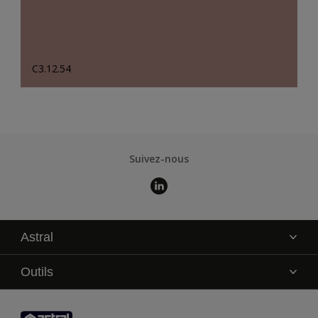
C3.12.54
Suivez-nous
Astral
La marque
Outils
Service technique
AkzoNobel Color Studio
Contact