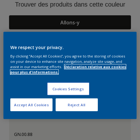
Trouver des produits dans cette couleur
Allons-y
We respect your privacy.
Suggestions d'Harmonies
By clicking “Accept All Cookies”, you agree to the storing of cookies
on your device to enhance site navigation, analyze site usage, and
assist in our marketing efforts.
Déclaration relative aux cookies
pour plus d'informations.
Cookies Settings
Accept All Cookies
Reject All
GN.00.88