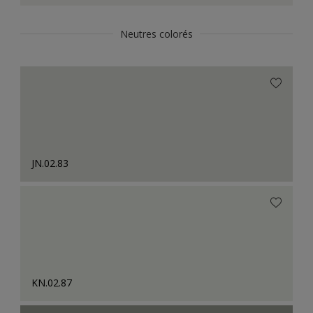
Neutres colorés
JN.02.83
KN.02.87