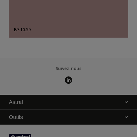
B7.10.59
Suivez-nous
Astral
La marque
Outils
Service technique
AkzoNobel Color Studio
Contact