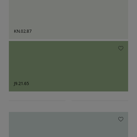
KN.02.87
J9.21.65