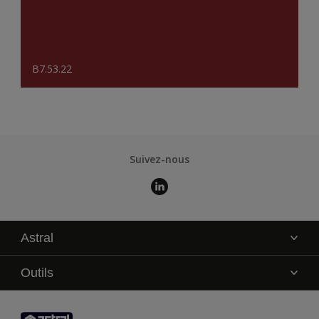
B7.53.22
Suivez-nous
Astral
La marque
Outils
Service technique
AkzoNobel Color Studio
Contact