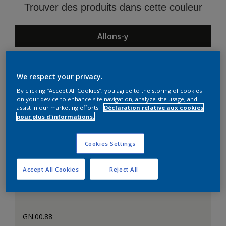
Trouver des produits dans cette couleur
Allons-y
We respect your privacy.
Suggestions d'Harmonies
By clicking “Accept All Cookies”, you agree to the storing of cookies
on your device to enhance site navigation, analyze site usage, and
assist in our marketing efforts.
Déclaration relative aux cookies
pour plus d'informations.
Cookies Settings
Accept All Cookies
Reject All
GN.00.88