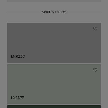
Neutres colorés
LN.02.67
L2.05.77